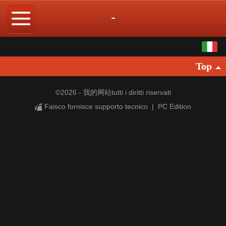
-
Italiano
Top
中文
English
©
2026 - 我的网站tutti i diritti riservati
Faisco fornisce supporto tecnico
|
PC Edition
繁体
日本語
한국어
Español
ภาษาไทย