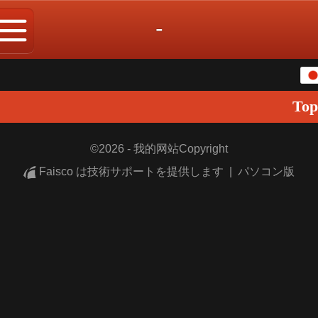
-
日本語
Top
中文
English
©
2026 - 我的网站Copyright
Faisco は技術サポートを提供します
|
パソコン版
繁体
한국어
Español
ภาษาไทย