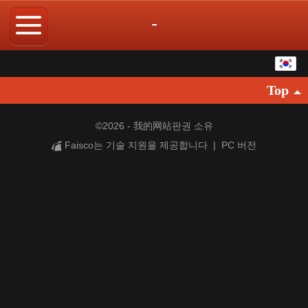
-
한국어
Top
中文
English
©
2026 - 我的网站판권 소유
Faisco는 기술 지원을 제공합니다
|
PC 버전
繁体
日本語
Español
ภาษาไทย
Pусский