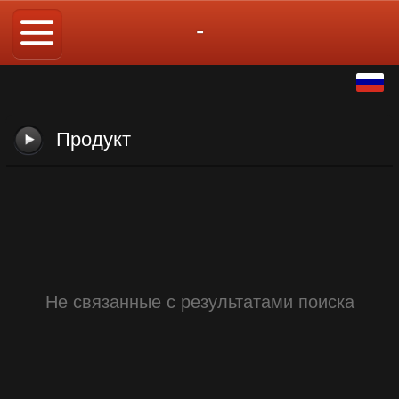
-
Pусский
中文
Продукт
English
繁体
日本語
한국어
Не связанные с результатами поиска
Español
ภาษาไทย