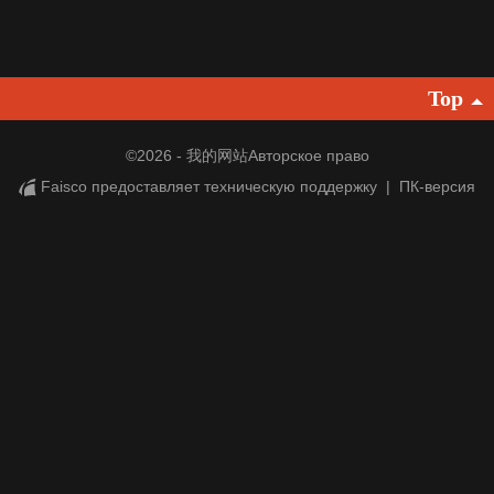
français
Italiano
Top
Deutsch
©
2026 - 我的网站Авторское право
Faisco предоставляет техническую поддержку
|
ПК-версия